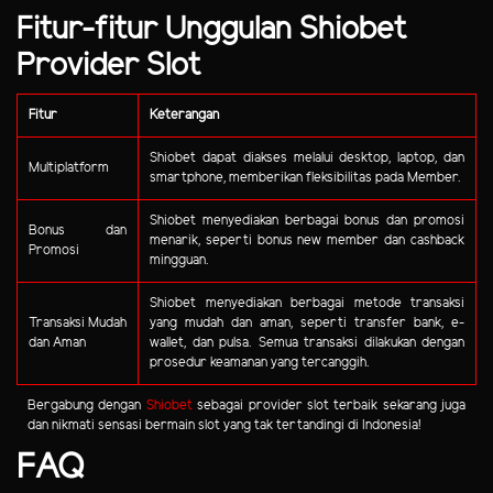
Fitur-fitur Unggulan Shiobet
Provider Slot
Fitur
Keterangan
Shiobet dapat diakses melalui desktop, laptop, dan
Multiplatform
smartphone, memberikan fleksibilitas pada Member.
Shiobet menyediakan berbagai bonus dan promosi
Bonus dan
menarik, seperti bonus new member dan cashback
Promosi
mingguan.
Shiobet menyediakan berbagai metode transaksi
Transaksi Mudah
yang mudah dan aman, seperti transfer bank, e-
dan Aman
wallet, dan pulsa. Semua transaksi dilakukan dengan
prosedur keamanan yang tercanggih.
Bergabung dengan
Shiobet
sebagai provider slot terbaik sekarang juga
dan nikmati sensasi bermain slot yang tak tertandingi di Indonesia!
FAQ