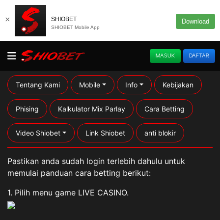
×
SHIOBET
Download
SHIOBET Mobile App
MASUK
DAFTAR
Tentang Kami
Mobile
Info
Kebijakan
Phising
Kalkulator Mix Parlay
Cara Betting
Video Shiobet
Link Shiobet
anti blokir
Pastikan anda sudah login terlebih dahulu untuk
memulai panduan cara betting berikut:
1. Pilih menu game LIVE CASINO.