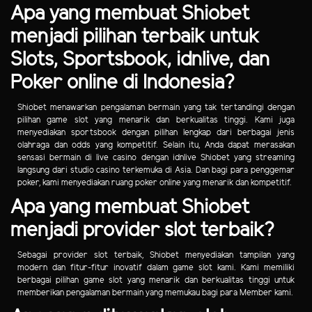
Apa yang membuat Shiobet
menjadi pilihan terbaik untuk
Slots, Sportsbook, idnlive, dan
Poker online di Indonesia?
Shiobet menawarkan pengalaman bermain yang tak tertandingi dengan
pilihan game slot yang menarik dan berkualitas tinggi. Kami juga
menyediakan sportsbook dengan pilihan lengkap dari berbagai jenis
olahraga dan odds yang kompetitif. Selain itu, Anda dapat merasakan
sensasi bermain di live casino dengan idnlive Shiobet yang streaming
langsung dari studio casino terkemuka di Asia. Dan bagi para penggemar
poker, kami menyediakan ruang poker online yang menarik dan kompetitif.
Apa yang membuat Shiobet
menjadi provider slot terbaik?
Sebagai provider slot terbaik, Shiobet menyediakan tampilan yang
modern dan fitur-fitur inovatif dalam game slot kami. Kami memiliki
berbagai pilihan game slot yang menarik dan berkualitas tinggi untuk
memberikan pengalaman bermain yang memukau bagi para Member kami.