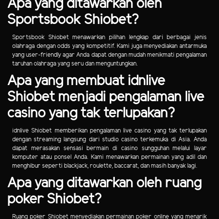
Apa yang ditawarkan oleh
Sportsbook Shiobet?
Sportsbook Shiobet menawarkan pilihan lengkap dari berbagai jenis
olahraga dengan odds yang kompetitif. Kami juga menyediakan antarmuka
yang user-friendly agar Anda dapat dengan mudah menikmati pengalaman
taruhan olahraga yang seru dan menguntungkan.
Apa yang membuat idnlive
Shiobet menjadi pengalaman live
casino yang tak terlupakan?
idnlive Shiobet memberikan pengalaman live casino yang tak terlupakan
dengan streaming langsung dari studio casino terkemuka di Asia. Anda
dapat merasakan sensasi bermain di casino sungguhan melalui layar
komputer atau ponsel Anda. Kami menawarkan permainan yang adil dan
menghibur seperti blackjack, roulette, baccarat, dan masih banyak lagi.
Apa yang ditawarkan oleh ruang
poker Shiobet?
Ruang poker Shiobet menyediakan permainan poker online yang menarik